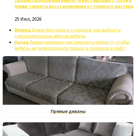
Профессиональный ремонт и реставрация столов в
Киеве: секреты восстановления от главного мастера
25 Июл, 2026
Вперед
Диван без пыли и токсинов: как выбрать
гипоаллергенную мягкую мебель
Назад
Диван-великан: как замерить комнату, чтобы
мебель не перегородила проход и пролезла в лифт
Прямые диваны