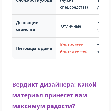
Сложность ухода
(нужны
(влажн
спецсредства)
уборка
Дышащие
Хорош
Отличные
свойства
(перфо
Критически
Уязвим
Питомцы в доме
боится когтей
проко
Вердикт дизайнера: Какой
материал принесет вам
максимум радости?