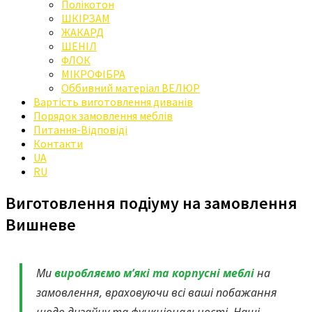
Полікотон
ШКІРЗАМ
ЖАКАРД
ШЕНІЛ
ФЛОК
МІКРОФІБРА
Оббивний матеріал ВЕЛЮР
Вартість виготовлення диванів
Порядок замовлення меблів
Питання-Відповіді
Контакти
UA
RU
Виготовлення подіуму на замовлення
Вишневе
Ми
виробляємо м’які та корпусні меблі
на
замовлення, враховуючи всі ваші побажання
щодо дизайну та функціональності. Наші