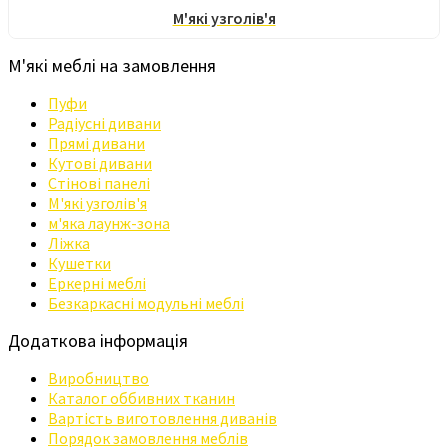
М'які узголів'я
М'які меблі на замовлення
Пуфи
Радіусні дивани
Прямі дивани
Кутові дивани
Стінові панелі
М'які узголів'я
м'яка лаунж-зона
Ліжка
Кушетки
Еркерні меблі
Безкаркасні модульні меблі
Додаткова інформація
Виробництво
Каталог оббивних тканин
Вартість виготовлення диванів
Порядок замовлення меблів