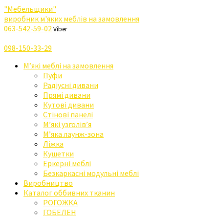
"Мебельщики"
виробник м'яких меблів на замовлення
063-542-59-02
Viber
098-150-33-29
М’які меблі на замовлення
Пуфи
Радіусні дивани
Прямі дивани
Кутові дивани
Стінові панелі
М’які узголів’я
М’яка лаунж-зона
Ліжка
Кушетки
Еркерні меблі
Безкаркасні модульні меблі
Виробництво
Каталог оббивних тканин
РОГОЖКА
ГОБЕЛЕН