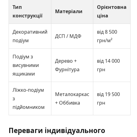
Тип
Орієнтовна
Матеріали
конструкції
ціна
Декоративний
від 8 500
ДСП / МДФ
подіум
грн/м²
Подіум з
Дерево +
від 14 000
висувними
Фурнітура
грн
ящиками
Ліжко-подіум
Металокаркас
від 19 500
з
+ Оббивка
грн
підйомником
Переваги індивідуального