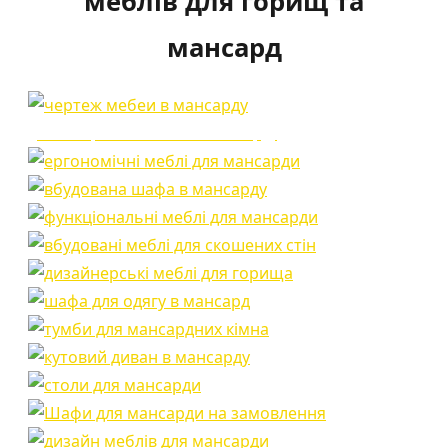
меблів для горищ та
мансард
дизайн проэкты мебели в мансарду