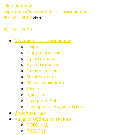
"Мебельщики"
виробник м'яких меблів на замовлення
063-542-59-02
Viber
098-150-33-29
М’які меблі на замовлення
Пуфи
Радіусні дивани
Прямі дивани
Кутові дивани
Стінові панелі
М’які узголів’я
М’яка лаунж-зона
Ліжка
Кушетки
Еркерні меблі
Безкаркасні модульні меблі
Виробництво
Каталог оббивних тканин
РОГОЖКА
ГОБЕЛЕН