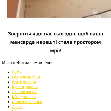
Зверніться до нас сьогодні, щоб ваша
мансарда нарешті стала простором
мрії!
М'які меблі на замовлення
Пуфи
Радіусні дивани
Прямі дивани
Кутові дивани
Стінові панелі
М'які узголів'я
м'яка лаунж-зона
Ліжка