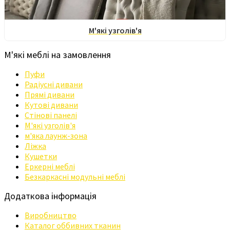
М'які узголів'я
М'які меблі на замовлення
Пуфи
Радіусні дивани
Прямі дивани
Кутові дивани
Стінові панелі
М'які узголів'я
м'яка лаунж-зона
Ліжка
Кушетки
Еркерні меблі
Безкаркасні модульні меблі
Додаткова інформація
Виробництво
Каталог оббивних тканин