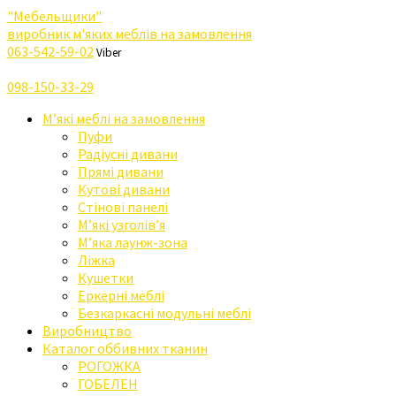
"Мебельщики"
виробник м'яких меблів на замовлення
063-542-59-02
Viber
098-150-33-29
М’які меблі на замовлення
Пуфи
Радіусні дивани
Прямі дивани
Кутові дивани
Стінові панелі
М’які узголів’я
М’яка лаунж-зона
Ліжка
Кушетки
Еркерні меблі
Безкаркасні модульні меблі
Виробництво
Каталог оббивних тканин
РОГОЖКА
ГОБЕЛЕН