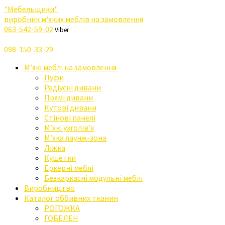
"Мебельщики"
виробник м'яких меблів на замовлення
063-542-59-02
Viber
098-150-33-29
М’які меблі на замовлення
Пуфи
Радіусні дивани
Прямі дивани
Кутові дивани
Стінові панелі
М’які узголів’я
М’яка лаунж-зона
Ліжка
Кушетки
Еркерні меблі
Безкаркасні модульні меблі
Виробництво
Каталог оббивних тканин
РОГОЖКА
ГОБЕЛЕН