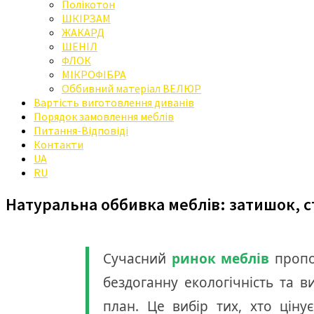
Полікотон
ШКІРЗАМ
ЖАКАРД
ШЕНІЛ
ФЛОК
МІКРОФІБРА
Оббивний матеріал ВЕЛЮР
Вартість виготовлення диванів
Порядок замовлення меблів
Питання-Відповіді
Контакти
UA
RU
Натуральна оббивка меблів: затишок, ст
Сучасний
ринок меблів
пропон
бездоганну екологічність та 
план. Це вибір тих, хто ціну