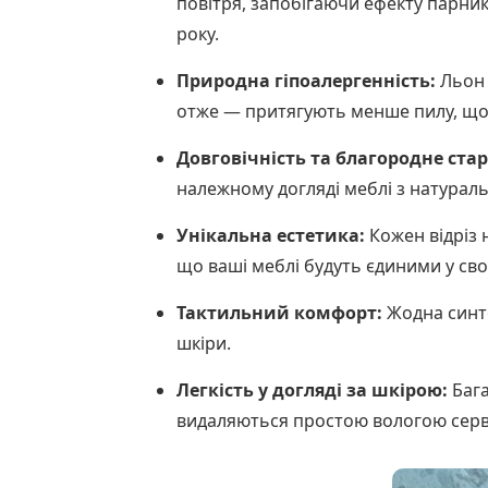
повітря, запобігаючи ефекту парник
року.
Природна гіпоалергенність:
Льон 
отже — притягують менше пилу, що
Довговічність та благородне стар
належному догляді меблі з натурал
Унікальна естетика:
Кожен відріз 
що ваші меблі будуть єдиними у сво
Тактильний комфорт:
Жодна синте
шкіри.
Легкість у догляді за шкірою:
Бага
видаляються простою вологою серве