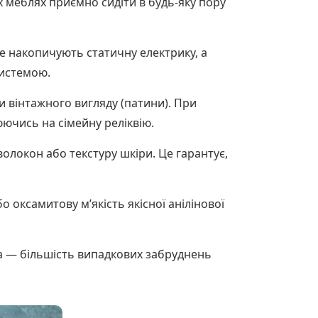
х меблях приємно сидіти в будь-яку пору
е накопичують статичну електрику, а
системою.
 вінтажного вигляду (патини). При
ючись на сімейну реліквію.
олокон або текстуру шкіри. Це гарантує,
 оксамитову м’якість якісної анілінової
на — більшість випадкових забруднень