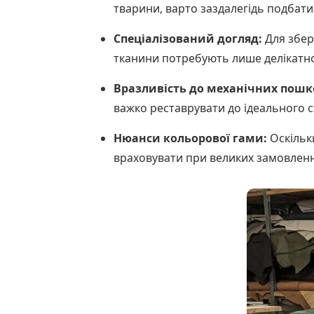
тварини, варто заздалегідь подбати
Спеціалізований догляд:
Для збер
тканини потребують лише делікатно
Вразливість до механічних пош
важко реставрувати до ідеального с
Нюанси кольорової гами:
Оскільки
враховувати при великих замовленн