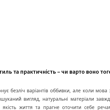
иль та практичність – чи варто воно тог
ує безліч варіантів оббивки, але коли мова
вишуканий вигляд, натуральні матеріали зав
є якість життя та прагне оточити себе реч