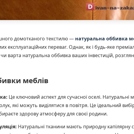
тишного домотканого текстилю —
натуральна оббивка м
их експлуатаційних переваг. Однак, як і будь-яке преміа
и варта натуральна оббивка ваших інвестицій, розглянув
бивки меблів
ка:
Це ключовий аспект для сучасної оселі. Натуральні м
полук, які можуть виділятися в повітря. Це ідеальний вибі
 обираєте здорову атмосферу для своєї родини.
уляція:
Натуральні тканини мають природну капілярну с