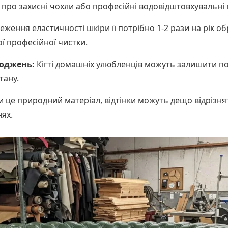
 про захисні чохли або професійні водовідштовхувальні
еження еластичності шкіри її потрібно 1-2 рази на рік о
ї професійної чистки.
коджень:
Кігті домашніх улюбленців можуть залишити помі
тану.
 це природний матеріал, відтінки можуть дещо відрізнят
ях.