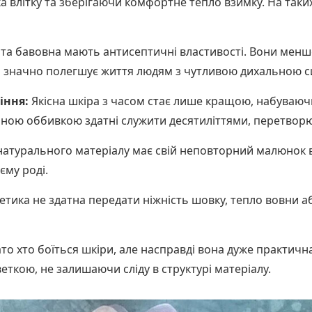
а влітку та зберігаючи комфортне тепло взимку. На таки
та бавовна мають антисептичні властивості. Вони менш
 значно полегшує життя людям з чутливою дихальною 
іння:
Якісна шкіра з часом стає лише кращою, набуваючи
ьною оббивкою здатні служити десятиліттями, перетворю
натурального матеріалу має свій неповторний малюнок в
єму роді.
тика не здатна передати ніжність шовку, тепло вовни або
то хто боїться шкіри, але насправді вона дуже практич
ткою, не залишаючи сліду в структурі матеріалу.