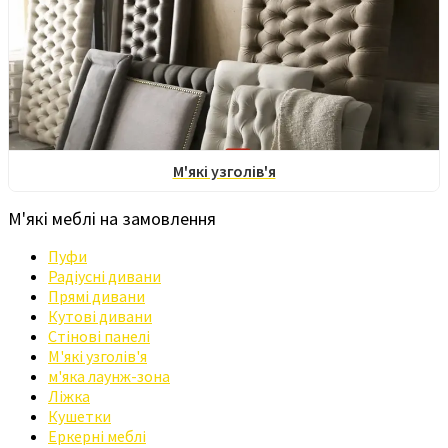
М'які узголів'я
М'які меблі на замовлення
Пуфи
Радіусні дивани
Прямі дивани
Кутові дивани
Стінові панелі
М'які узголів'я
м'яка лаунж-зона
Ліжка
Кушетки
Еркерні меблі