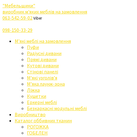
"Мебельщики"
виробник м'яких меблів на замовлення
063-542-59-02
Viber
098-150-33-29
М’які меблі на замовлення
Пуфи
Радіусні дивани
Прямі дивани
Кутові дивани
Стінові панелі
М’які узголів’я
М’яка лаунж-зона
Ліжка
Кушетки
Еркерні меблі
Безкаркасні модульні меблі
Виробництво
Каталог оббивних тканин
РОГОЖКА
ГОБЕЛЕН