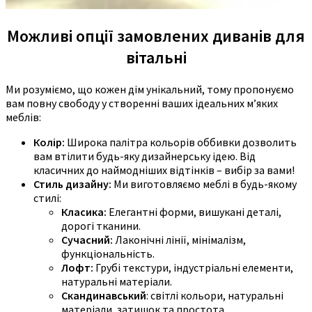
Можливі опції замовлених диванів для
вітальні
Ми розуміємо, що кожен дім унікальний, тому пропонуємо
вам повну свободу у створенні ваших ідеальних м’яких
меблів:
Колір:
Широка палітра кольорів оббивки дозволить
вам втілити будь-яку дизайнерську ідею. Від
класичних до наймодніших відтінків – вибір за вами!
Стиль дизайну:
Ми виготовляємо меблі в будь-якому
стилі:
Класика:
Елегантні форми, вишукані деталі,
дорогі тканини.
Сучасний:
Лаконічні лінії, мінімалізм,
функціональність.
Лофт:
Грубі текстури, індустріальні елементи,
натуральні матеріали.
Скандинавський
: світлі кольори, натуральні
матеріали, затишок та простота.