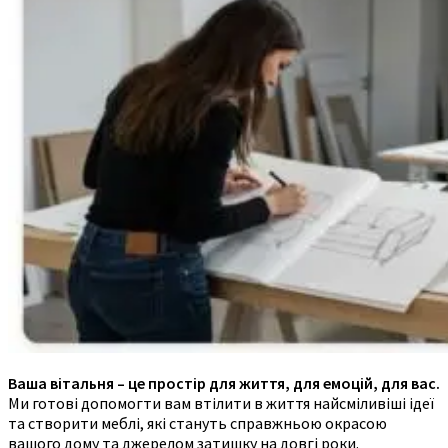
Ваша вітальня – це простір для життя, для емоцій, для вас.
Ми готові допомогти вам втілити в життя найсміливіші ідеї
та створити меблі, які стануть справжньою окрасою
вашого дому та джерелом затишку на довгі роки.