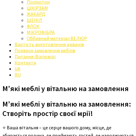
Полікотон
ШКІРЗАМ
ЖАКАРД
ШЕНІЛ
ФЛОК
МІКРОФІБРА
Оббивний матеріал ВЕЛЮР
Вартість виготовлення диванів
Порядок замовлення меблів
Питання-Відповіді
Контакти
UA
RU
М’які меблі у вітальню на замовлення
М’які меблі у вітальню на замовлення:
Створіть простір своєї мрії!
⭐ Ваша вітальня – це серце вашого дому, місце, де
збирається родина, де приймають гостей, де народжуються