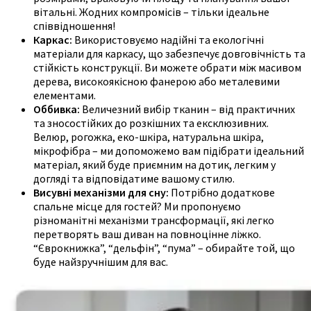
вітальні. Жодних компромісів – тільки ідеальне
співвідношення!
Каркас:
Використовуємо надійні та екологічні
матеріали для каркасу, що забезпечує довговічність та
стійкість конструкції. Ви можете обрати між масивом
дерева, високоякісною фанерою або металевими
елементами.
Оббивка:
Величезний вибір тканин – від практичних
та зносостійких до розкішних та ексклюзивних.
Велюр, рогожка, еко-шкіра, натуральна шкіра,
мікрофібра – ми допоможемо вам підібрати ідеальний
матеріал, який буде приємним на дотик, легким у
догляді та відповідатиме вашому стилю.
Висувні механізми для сну:
Потрібно додаткове
спальне місце для гостей? Ми пропонуємо
різноманітні механізми трансформації, які легко
перетворять ваш диван на повноцінне ліжко.
“Єврокнижка”, “дельфін”, “пума” – обирайте той, що
буде найзручнішим для вас.