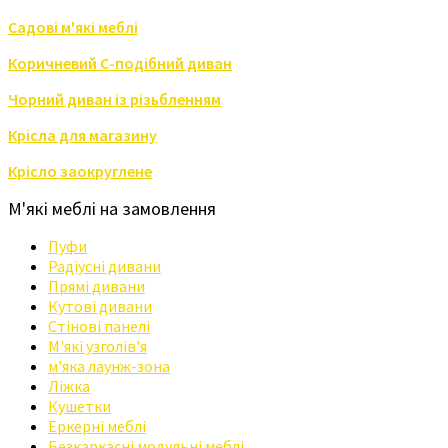
Садові м'які меблі
Коричневий С-подібний диван
Чорний диван із різьбленням
Крісла для магазину
Крісло заокруглене
М'які меблі на замовлення
Пуфи
Радіусні дивани
Прямі дивани
Кутові дивани
Стінові панелі
М'які узголів'я
м'яка лаунж-зона
Ліжка
Кушетки
Еркерні меблі
Безкаркасні модульні меблі