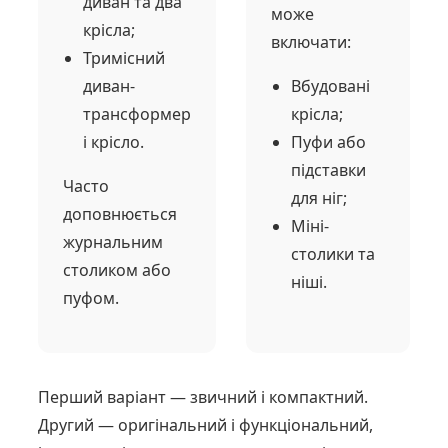
диван та два
може
крісла;
включати:
Тримісний
диван-
Вбудовані
трансформер
крісла;
і крісло.
Пуфи або
підставки
Часто
для ніг;
доповнюється
Міні-
журнальним
столики та
столиком або
ніші.
пуфом.
Перший варіант — звичний і компактний.
Другий — оригінальний і функціональний,