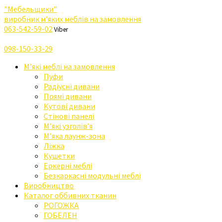
"Мебельщики"
виробник м'яких меблів на замовлення
063-542-59-02
Viber
098-150-33-29
М’які меблі на замовлення
Пуфи
Радіусні дивани
Прямі дивани
Кутові дивани
Стінові панелі
М’які узголів’я
М’яка лаунж-зона
Ліжка
Кушетки
Еркерні меблі
Безкаркасні модульні меблі
Виробництво
Каталог оббивних тканин
РОГОЖКА
ГОБЕЛЕН