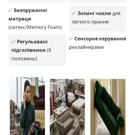
✅
Безпружинні
✅
Знімні чохли
для
матраци
легкого прання
(латекс/Memory Foam)
✅
Сенсорне керування
✅
Регульовані
реклайнерами
підголівники
(6
положень)