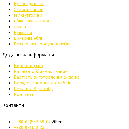
Кутові дивани
Стінові панелі
М'які узголів'я
м'яка лаунж-зона
Ліжка
Кушетки
Еркерні меблі
Безкаркасні модульні меблі
Додаткова інформація
Виробництво
Каталог оббивних тканин
Вартість виготовлення диванів
Порядок замовлення меблів
Питання-Відповіді
Контакти
Контакти
+380(63)542-59-02
Viber
+380(98)150-33-29