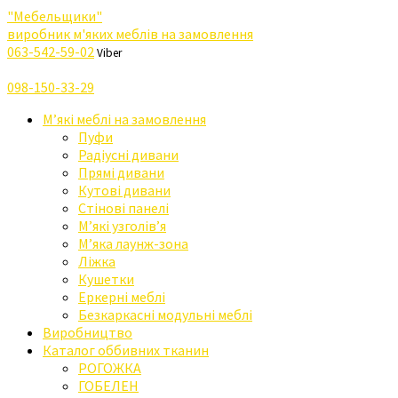
"Мебельщики"
виробник м'яких меблів на замовлення
063-542-59-02
Viber
098-150-33-29
М’які меблі на замовлення
Пуфи
Радіусні дивани
Прямі дивани
Кутові дивани
Стінові панелі
М’які узголів’я
М’яка лаунж-зона
Ліжка
Кушетки
Еркерні меблі
Безкаркасні модульні меблі
Виробництво
Каталог оббивних тканин
РОГОЖКА
ГОБЕЛЕН