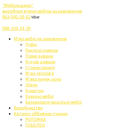
"Мебельщики"
виробник м'яких меблів на замовлення
063-542-59-02
Viber
098-150-33-29
М’які меблі на замовлення
Пуфи
Радіусні дивани
Прямі дивани
Кутові дивани
Стінові панелі
М’які узголів’я
М’яка лаунж-зона
Ліжка
Кушетки
Еркерні меблі
Безкаркасні модульні меблі
Виробництво
Каталог оббивних тканин
РОГОЖКА
ГОБЕЛЕН