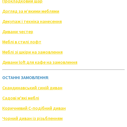
Прокладковий шар
Догляд за м’якими меблями
Декупаж і техніка нанесення
Дивани честер
Меблі в стилі лофт
Меблі зі шкіри на замовлення
Дивани loft для кафе на замовлення
ОСТАННІ ЗАМОВЛЕННЯ:
Скандинавський синій диван
Садові м'які меблі
Коричневий С-подібний диван
Чорний диван із різьбленням