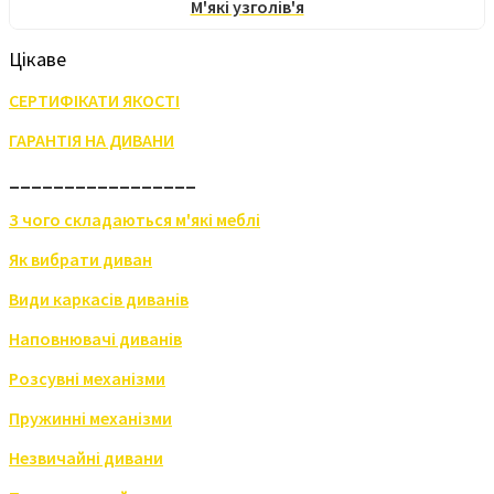
М'які узголів'я
Цікаве
СЕРТИФІКАТИ ЯКОСТІ
ГАРАНТІЯ НА ДИВАНИ
_________________
З чого складаються м'які меблі
Як вибрати диван
Види каркасів диванів
Наповнювачі диванів
Розсувні механізми
Пружинні механізми
Незвичайні дивани